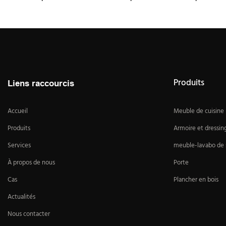
Produits
Liens raccourcis
Accueil
Meuble de cuisine
Produits
Armoire et dressin
Services
meuble-lavabo de s
À propos de nous
Porte
Cas
Plancher en bois
Actualités
Nous contacter