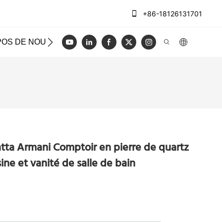
+86-18126131701
POS DE NOUS
CAS
BLOG
VIDÉO
NOUS CON
tta Armani Comptoir en pierre de quartz
ine et vanité de salle de bain