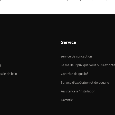
Service
service de conception
g
Le meilleur prix que vous puissiez obte
alle de bain
Contrôle de qualité
Service d'expédition et de douane
Assistance à l'installation
Garantie