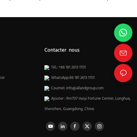
de cuisine
Contacter nous
Tél.: +86 181 2613 1701
nir
WhatsApp:86 181 2613 1701
Courriel:
info@allandgroup.com
Ajouter : Rm707 Huiyi Fortune Center, Longhua,
Shenzhen, Guangdong, Chine