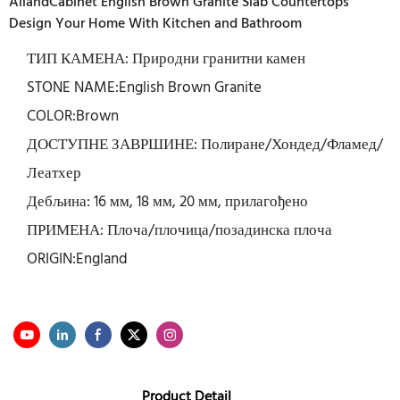
AllandCabinet English Brown Granite Slab Countertops
Design Your Home With Kitchen and Bathroom
ТИП КАМЕНА: Природни гранитни камен
STONE NAME:English Brown Granite
COLOR:Brown
ДОСТУПНЕ ЗАВРШИНЕ: Полиране/Хондед/Фламед/
Леатхер
Дебљина: 16 мм, 18 мм, 20 мм, прилагођено
ПРИМЕНА: Плоча/плочица/позадинска плоча
ORIGIN:England
Product Detail