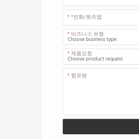
*전화/왓츠앱
비즈니스 유형
제품요청
함유량