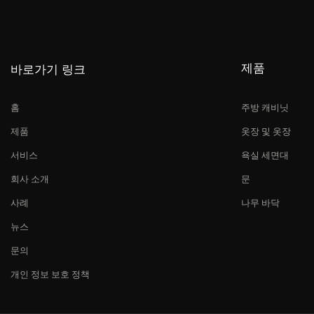
제품
바로가기 링크
홈
주방 캐비닛
제품
옷장 및 옷장
서비스
욕실 세면대
회사 소개
문
사례
나무 바닥
뉴스
문의
개인 정보 보호 정책