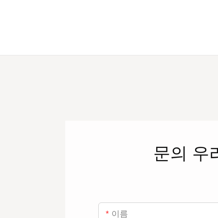
문의
우
이름