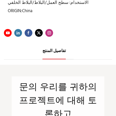
الاستخدام: سطح العمل/البلاط/البلاط الخلفي
ORIGIN:China
تفاصيل المنتج
문의
우리를
귀하의
프로젝트에 대해 토
론하고