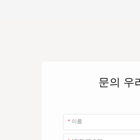
문의
우
이름