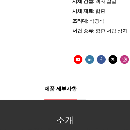
시체 건설:
액자 삽입
시체 재료:
합판
조리대:
석영석
서랍 종류:
합판 서랍 상자
제품 세부사항
소개