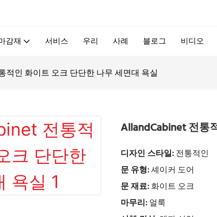
.
 마감재
서비스
우리
사례
블로그
비디오
net 전통적인 화이트 오크 단단한 나무 세면대 욕실
AllandCabinet
디자인 스타일:
전통적인
문 유형:
셰이커 도어
문 재료:
화이트 오크
마무리:
얼룩