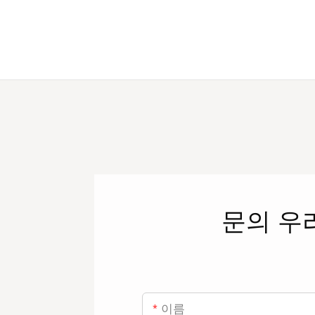
문의
우
이름