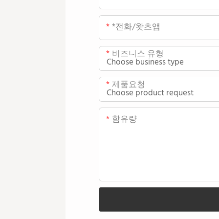
*전화/왓츠앱
비즈니스 유형
제품요청
함유량