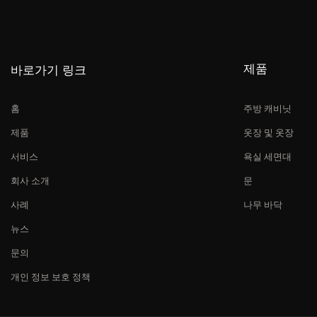
제품
바로가기 링크
홈
주방 캐비닛
제품
옷장 및 옷장
서비스
욕실 세면대
회사 소개
문
사례
나무 바닥
뉴스
문의
개인 정보 보호 정책