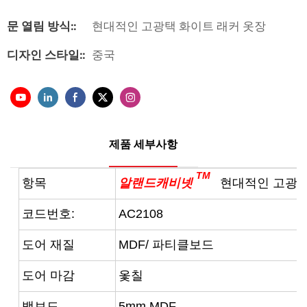
문 열림 방식::
현대적인 고광택 화이트 래커 옷장
디자인 스타일::
중국
제품 세부사항
TM
항목
알랜드캐비넷
현대적인 고광택
코드번호:
AC2108
도어 재질
MDF/
파티클보드
도어 마감
옻칠
백보드
5mm MDF