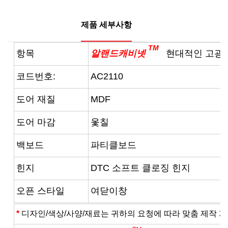
제품 세부사항
TM
항목
알랜드캐비넷
현대적인 고광택
코드번호:
AC2110
도어 재질
MDF
도어 마감
옻칠
백보드
파티클보드
힌지
DTC 소프트 클로징 힌지
오픈 스타일
여닫이창
*
디자인/색상/사양/재료는 귀하의 요청에 따라 맞춤 제작 