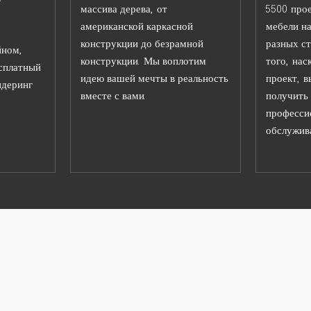
массива дерева, от
5500 прое
американской каркасной
мебели на
конструкции до безрамной
разных ст
йном,
конструкции. Мы воплотим
того, нас
есплатный
идею вашей мечты в реальность
проект, в
ндеринг
вместе с вами.
получить
професси
обслужива