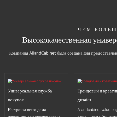
ЧЕМ БОЛЬШ
Высококачественная универс
Компания AllandCabinet была создана для предоставле
Универсальная служба
Трендовый и креати
покупок
дизайн
Настройка всего дома
Allandcabinet value-en
предлагает вам универсальную
ваши планы с быстры