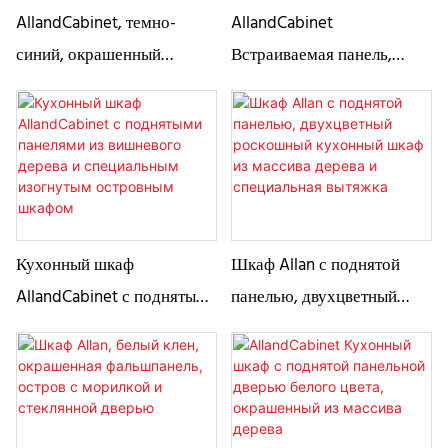
AllandCabinet, темно-
AllandCabinet
синий, окрашенный
Встраиваемая панель,
кухонный шкаф со
окрашенный в белый цвет
встраиваемой панелью и
кухонный шкаф с
белый настенный шкаф из
мраморной столешницей,
массива дерева для
остров с пятном из
домовладельца
черного ореха
Кухонный шкаф
Шкаф Allan с поднятой
AllandCabinet с поднятыми
панелью, двухцветный
панелями из вишневого
роскошный кухонный
дерева и специальным
шкаф из массива дерева и
изогнутым островным
специальная вытяжка
шкафом