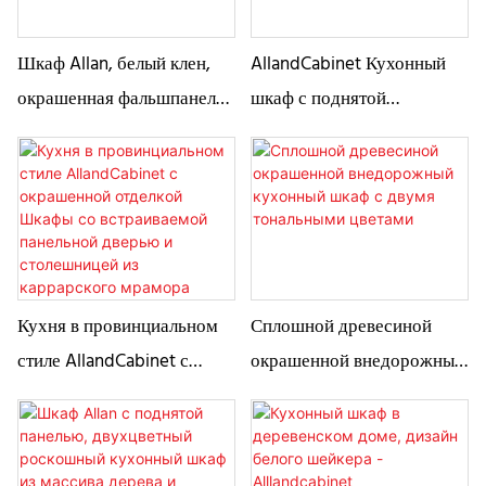
Шкаф Allan, белый клен,
AllandCabinet Кухонный
окрашенная фальшпанель,
шкаф с поднятой
остров с морилкой и
панельной дверью белого
стеклянной дверью
цвета, окрашенный из
массива дерева
Кухня в провинциальном
Сплошной древесиной
стиле AllandCabinet с
окрашенной внедорожный
окрашенной отделкой
кухонный шкаф с двумя
Шкафы со встраиваемой
тональными цветами
панельной дверью и