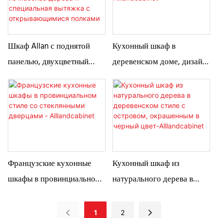
столешницей из
каррарского мрамора
Шкаф Allan с поднятой
Кухонный шкаф в
панелью, двухцветный
деревенском доме, дизайн
роскошный кухонный
белого шейкера -
шкаф из массива дерева и
Alllandcabinet
специальная вытяжка с
открывающимися полками
Французские кухонные
Кухонный шкаф из
шкафы в провинциальном
натурального дерева в
стиле со стеклянными
деревенском стиле с
дверцами - Alllandcabinet
островом, окрашенным в
1
2