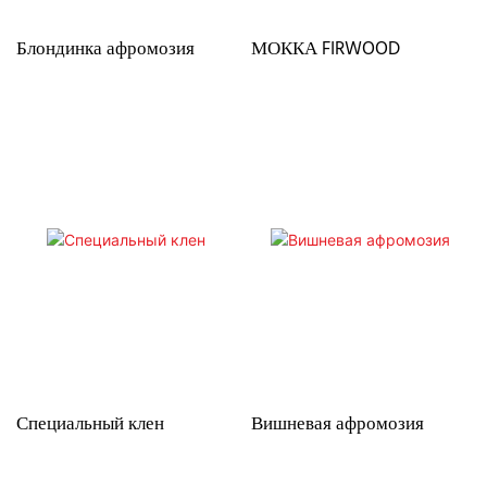
Блондинка афромозия
МОККА FIRWOOD
Специальный клен
Вишневая афромозия