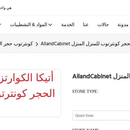
Allandcabinet هي واحدة من أفضل خزائن المطبخ ومصانع الأبواب الخشبية في الصين
مدونة
حالات
عنا
الخدمة
المواد & التشطيبات
الكوارتز الحجر كونترتوب للمنزل المنزل
كونترتوب حجر ال
ل المنزل
STONE TYPE: