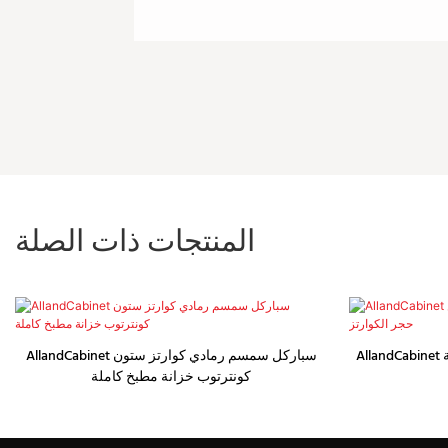
المنتجات ذات الصلة
AllandCabinet خزائن أثاث المطبخ الفاخرة المصنوعة
AllandCabinet سباركل سمسم رمادي كوارتز ستون
كونترتوب خزانة مطبخ كاملة