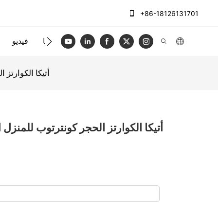
+86-18126131701
الاتصال بنا
فيديو
AllandCabinet أتيكا 
AllandCabinet أتيكا الكوارتز الحجر كونترتوب للمنز