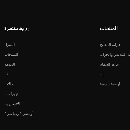
المنتجات
روابط مختصرة
خزانة المطبخ
المنزل
ة الملابس والخزانة
المنتجات
غرور الحمام
الخدمة
باب
عنا
أرضية خشبية
حالات
نيوزأسفا
الاتصال بنا
Pريفاسي Pأوليسي