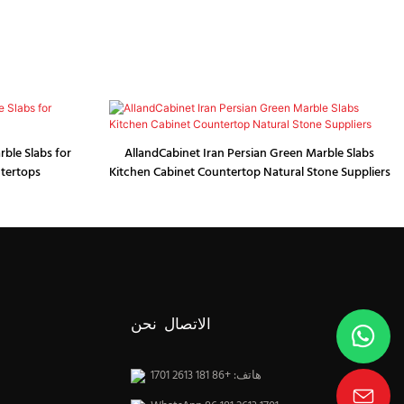
ble Slabs for
AllandCabinet Iran Persian Green Marble Slabs
tertops
Kitchen Cabinet Countertop Natural Stone Suppliers
الاتصال نحن
هاتف: +86 181 2613 1701