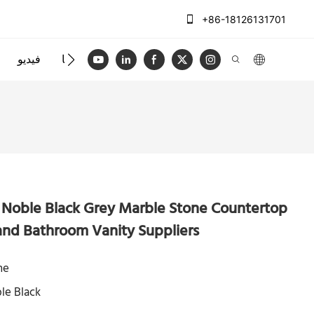
+86-18126131701
الاتصال بنا
فيديو
n Noble Black Grey Marble Stone Countertop
and Bathroom Vanity Suppliers
ne
le Black