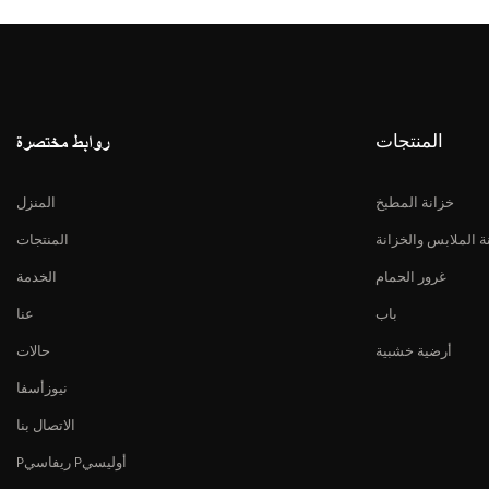
المنتجات
روابط مختصرة
خزانة المطبخ
المنزل
ة الملابس والخزانة
المنتجات
غرور الحمام
الخدمة
باب
عنا
أرضية خشبية
حالات
نيوزأسفا
الاتصال بنا
Pريفاسي Pأوليسي