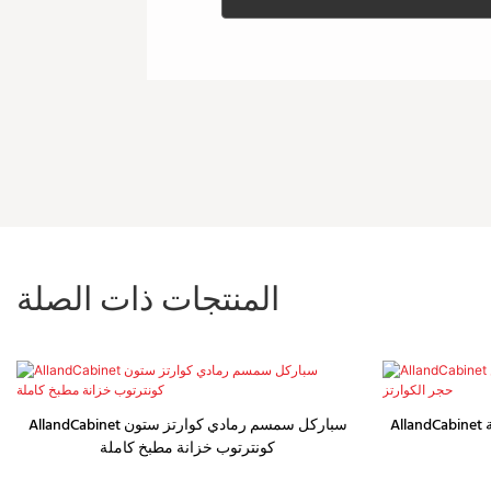
المنتجات ذات الصلة
AllandCabinet خزائن أثاث المطبخ الفاخرة المصنوعة
AllandCabinet سباركل سمسم رمادي كوارتز ستون
كونترتوب خزانة مطبخ كاملة