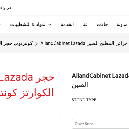
Allandcabinet هي واحدة من أفضل خزائن المطبخ ومصانع الأبواب الخشبية في الصين
مدونة
حالات
عنا
الخدمة
المواد & التشطيبات
توب مصنع خزائن المطبخ الصين
كونترتوب حجر ال
AllandCabinet La حجر الكوارتز كونترتوب مصنع خزائن المطبخ
الصين
STONE TYPE: