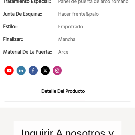
Tratamiento Especial::
Panel de puerta de arco romano
Junta De Esquina::
Hacer frente&palo
Estilo::
Empotrado
Finalizar::
Mancha
Material De La Puerta::
Arce
Detalle Del Producto
Inquirir
A nosotros
y