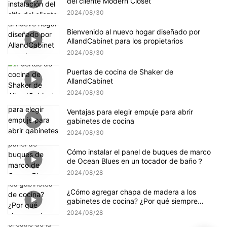
del cliente Modern Closet
2024
08
30
Bienvenido al nuevo hogar diseñado por
AllandCabinet para los propietarios
2024
08
30
Puertas de cocina de Shaker de
AllandCabinet
2024
08
30
Ventajas para elegir empuje para abrir
gabinetes de cocina
2024
08
30
Cómo instalar el panel de buques de marco
de Ocean Blues en un tocador de baño？
2024
08
28
¿Cómo agregar chapa de madera a los
gabinetes de cocina? ¿Por qué siempre
chapa en ambos lados de un sustrato?
2024
08
28