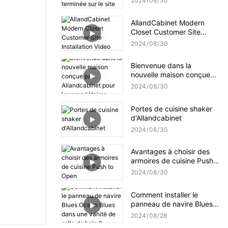
2024
08
30
terminée sur le site du
client
AllandCabinet Modern
Closet Customer Site
Installation Video
2024
08
30
Bienvenue dans la
nouvelle maison conçue
par Allandcabinet pour les
2024
08
30
propriétaires
Portes de cuisine shaker
d'Allandcabinet
2024
08
30
Avantages à choisir des
armoires de cuisine Push
to Open
2024
08
30
Comment installer le
panneau de navire Blues
Ocean Blues dans une
2024
08
28
vanité de salle de bain？