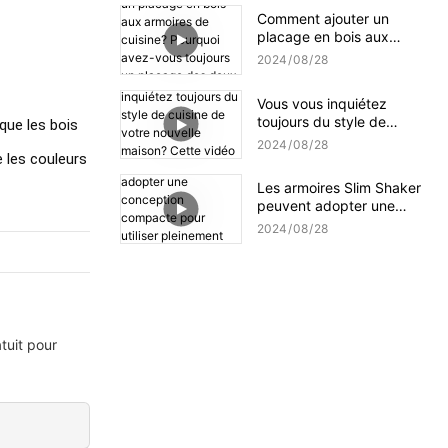
Comment ajouter un
placage en bois aux
armoires de cuisine?
2024
08
28
Pourquoi avez-vous
toujours un placage des
Vous vous inquiétez
deux côtés d'un substrat?
toujours du style de
 que les bois
cuisine de votre nouvelle
2024
08
28
maison? Cette vidéo peut
e les couleurs
vous inspirer
Les armoires Slim Shaker
peuvent adopter une
conception compacte
2024
08
28
pour utiliser pleinement
chaque centimètre
d'espace
tuit pour