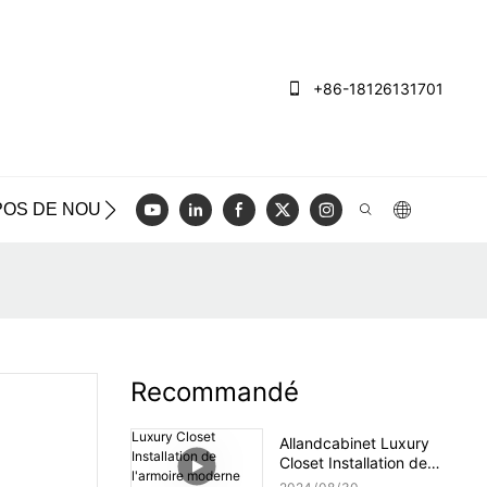
+86-18126131701
POS DE NOUS
CAS
BLOG
VIDÉO
NOUS CON
Recommandé
Allandcabinet Luxury
Closet Installation de
l'armoire moderne