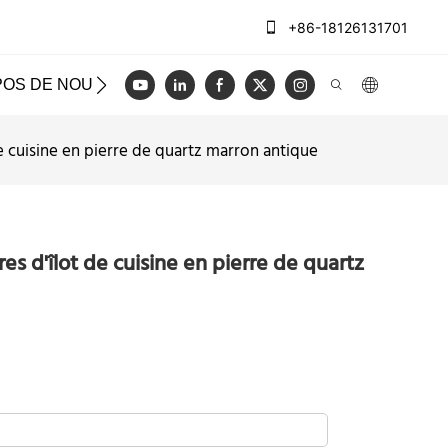
+86-18126131701
POS DE NOUS
CAS
BLOG
VIDÉO
NOUS CON
e cuisine en pierre de quartz marron antique
s d'îlot de cuisine en pierre de quartz