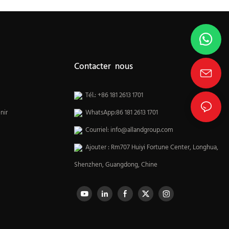
Contacter nous
Tél.: +86 181 2613 1701
nir
WhatsApp:86 181 2613 1701
Courriel:
info@allandgroup.com
Ajouter : Rm707 Huiyi Fortune Center, Longhua,
Shenzhen, Guangdong, Chine