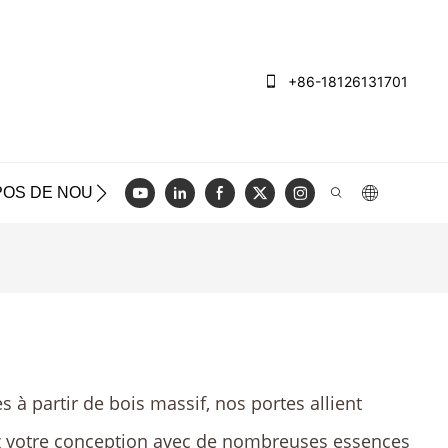
+86-18126131701
POS DE NOUS
CAS
BLOG
VIDÉO
NOUS CON
 à partir de bois massif, nos portes allient
lisez votre conception avec de nombreuses essences