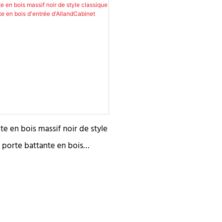
térieures
nte en bois massif noir de style
 porte battante en bois
llandCabinet pour la villa