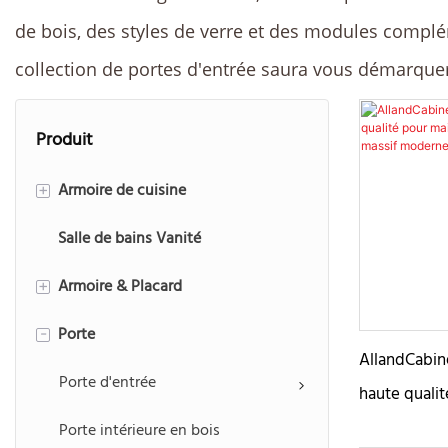
de bois, des styles de verre et des modules complém
collection de portes d'entrée saura vous démarque
Produit
Armoire de cuisine
+
Salle de bains Vanité
Style moderne
Armoire & Placard
Style traditionnel
+
Porte
Américain Encadré
Armoires à portes coulissantes
-
AllandCabin
Armoire de cuisine Shaker
Armoire à portes battantes
Porte d'entrée
haute quali
battantes d'
Promenade dans le placard
Porte intérieure en bois