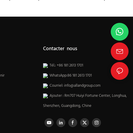
de cuisine
Contacter nous
Tél.: +86 181 2613 1701
nir
WhatsApp:86 181 2613 1701
Courriel:
info@allandgroup.com
Ajouter : Rm707 Huiyi Fortune Center, Longhua,
Shenzhen, Guangdong, Chine