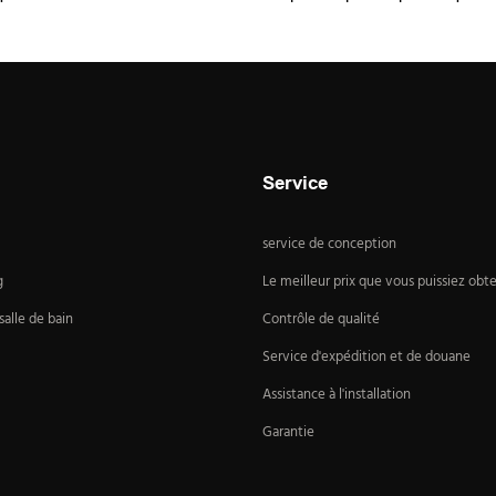
Service
service de conception
g
Le meilleur prix que vous puissiez obte
alle de bain
Contrôle de qualité
Service d'expédition et de douane
Assistance à l'installation
Garantie