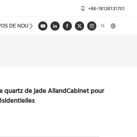
+86-18126131701
POS DE NOUS
CAS
BLOG
VIDÉO
NOUS CON
e quartz de jade AllandCabinet pour
ésidentielles