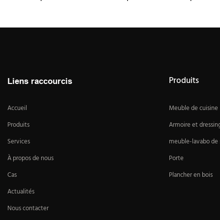
Produits
Liens raccourcis
Accueil
Meuble de cuisine
Produits
Armoire et dressin
Services
meuble-lavabo de s
À propos de nous
Porte
Cas
Plancher en bois
Actualités
Nous contacter