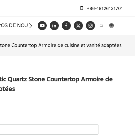
+86-18126131701
POS DE NOUS
CAS
BLOG
VIDÉO
NOUS CON
Stone Countertop Armoire de cuisine et vanité adaptées
tic Quartz Stone Countertop Armoire de
aptées