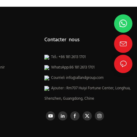
Contacter nous
Tél.: +86 181 2613 1701
nir
WhatsApp:86 181 2613 1701
Courriel:
info@allandgroup.com
Ajouter : Rm707 Huiyi Fortune Center, Longhua,
Shenzhen, Guangdong, Chine