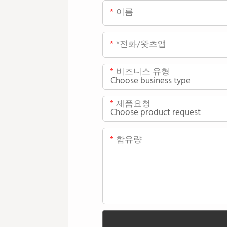
이름
*전화/왓츠앱
비즈니스 유형
제품요청
함유량