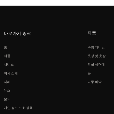
제품
바로가기 링크
홈
주방 캐비닛
제품
옷장 및 옷장
서비스
욕실 세면대
회사 소개
문
사례
나무 바닥
뉴스
문의
개인 정보 보호 정책