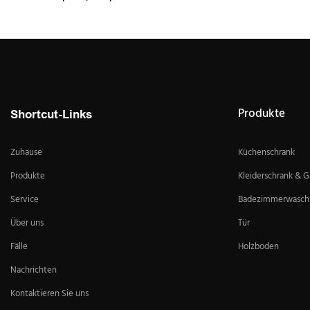
Produkte
Shortcut-Links
Zuhause
Küchenschrank
Produkte
Kleiderschrank & 
Service
Badezimmerwascht
Über uns
Tür
Fälle
Holzboden
Nachrichten
Kontaktieren Sie uns