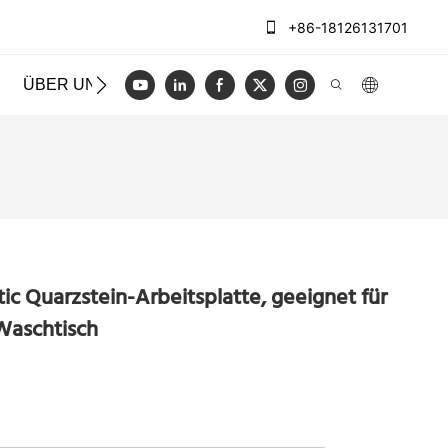
+86-18126131701
ÜBER UNS
FÄLLE
BLOGGEN
VIDEO
KONT
ic Quarzstein-Arbeitsplatte, geeignet für
Waschtisch