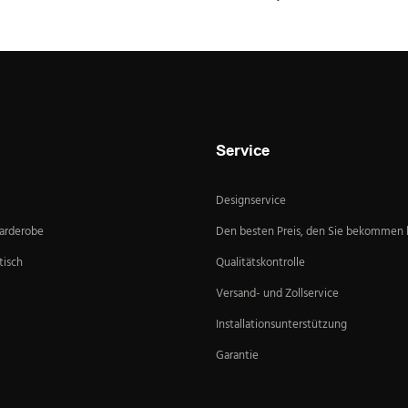
Service
Designservice
Garderobe
Den besten Preis, den Sie bekommen
isch
Qualitätskontrolle
Versand- und Zollservice
Installationsunterstützung
Garantie