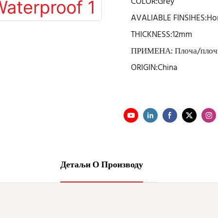
COLOR:Grey
AVALIABLE FINSIHES:H
THICKNESS:12mm
ПРИМЕНА: Плоча/плочи
ORIGIN:China
Детаљи О Производу