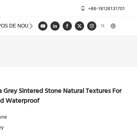
+86-18126131701
POS DE NOUS
CAS
BLOG
VIDÉO
NOUS CON
 Grey Sintered Stone Natural Textures For
nd Waterproof
one
ey