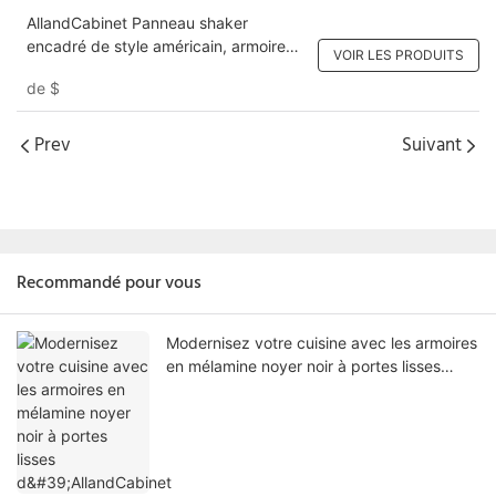
AllandCabinet Panneau shaker
encadré de style américain, armoire
VOIR LES PRODUITS
de cuisine peinte en blanc, bois massif
de
$
avec teinture en noyer noir, double îlot
Prev
Suivant
Recommandé pour vous
Modernisez votre cuisine avec les armoires
en mélamine noyer noir à portes lisses
d'AllandCabinet