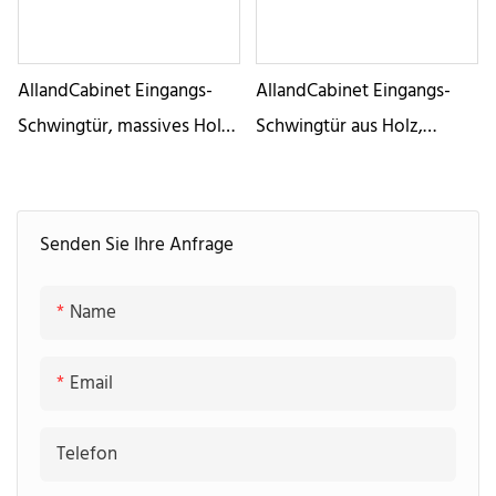
Außenbereich
AllandCabinet Eingangs-
AllandCabinet Eingangs-
Schwingtür, massives Holz,
Schwingtür aus Holz,
natürliche Eiche,
klassischer Stil, schwarzes
zweiflügelige Sicherheitstür
Massivholz, lackiert für
Villa
Senden Sie Ihre Anfrage
Name
Email
Telefon