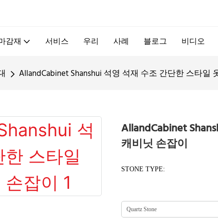
.
 마감재
서비스
우리
사례
블로그
비디오
대
AllandCabinet Shanshui 석영 석재 수조 간단한 스
AllandCabinet 
캐비닛 손잡이
STONE TYPE: