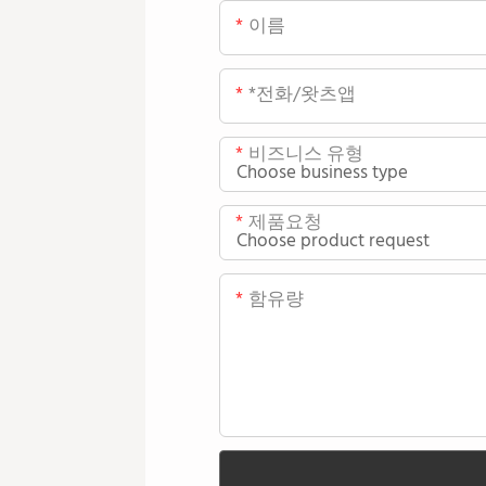
이름
*전화/왓츠앱
비즈니스 유형
제품요청
함유량