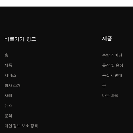
제품
바로가기 링크
홈
주방 캐비닛
제품
옷장 및 옷장
서비스
욕실 세면대
회사 소개
문
사례
나무 바닥
뉴스
문의
개인 정보 보호 정책