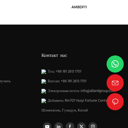
AMBDFI1
Контакт нас
Тел.: +86 181 2613 1701
лучить
Ватсап: +86 181 2613 1701
Электронная почта:
info@allandgroup.com
Добавить: Rm707 Huiyi Fortune Center, Лунхуа,
Шэньчжэнь, Гуандун, Китай