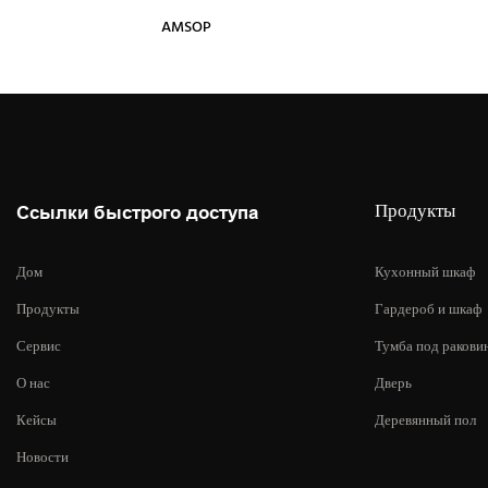
AMSOP
Продукты
Ссылки быстрого доступа
Дом
Кухонный шкаф
Продукты
Гардероб и шкаф
Сервис
Тумба под ракови
О нас
Дверь
Кейсы
Деревянный пол
Новости