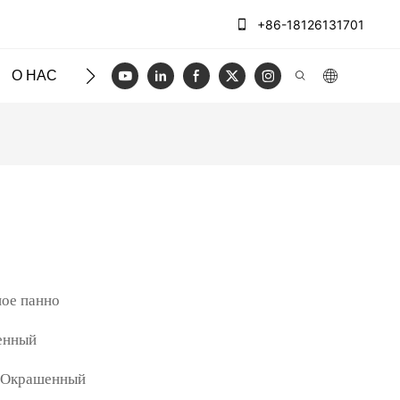
+86-18126131701
О НАС
ЧЕХЛЫ
БЛОГ
ВИДЕО
СВЯЖИТЕСЬ
ное панно
енный
 Окрашенный