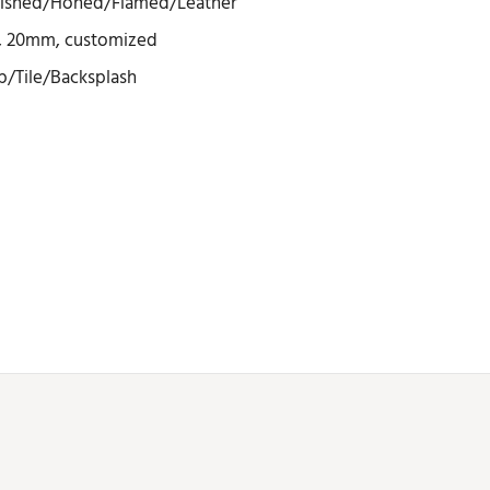
lished/Honed/Flamed/Leather
 20mm, customized
/Tile/Backsplash