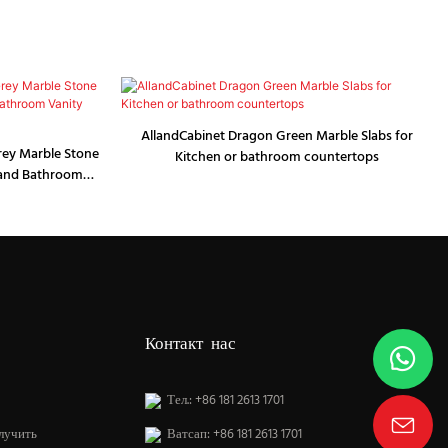
AllandCabinet Dragon Green Marble Slabs for
rey Marble Stone
Kitchen or bathroom countertops
 and Bathroom
Контакт нас
Тел.: +86 181 2613 1701
лучить
Ватсап: +86 181 2613 1701