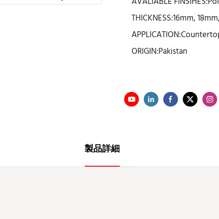
AVALIABLE FINSIHES:Po
THICKNESS:16mm, 18mm,
APPLICATION:Countertop
ORIGIN:Pakistan
製品詳細