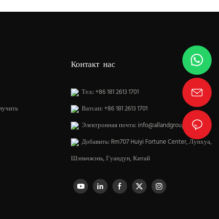
Контакт нас
Тел.: +86 181 2613 1701
лучить
Ватсап: +86 181 2613 1701
Электронная почта:
info@allandgroup.com
Добавить: Rm707 Huiyi Fortune Center, Лунхуа,
Шэньчжэнь, Гуандун, Китай