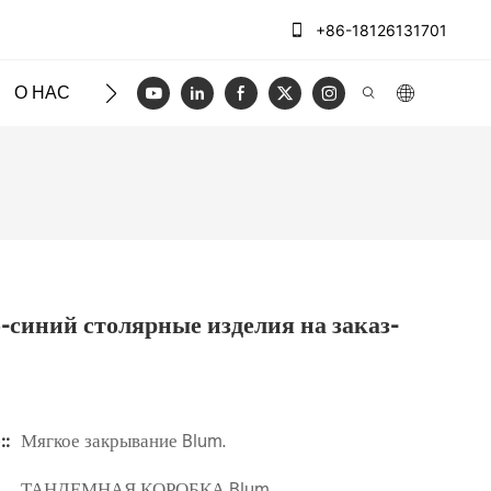
+86-18126131701
О НАС
ЧЕХЛЫ
БЛОГ
ВИДЕО
СВЯЖИТЕСЬ
синий столярные изделия на заказ-
::
Мягкое закрывание Blum.
ТАНДЕМНАЯ КОРОБКА Blum