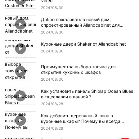
Video
2024
08
30
Добро пожаловать в новый дом,
спроектированный Allandcabinet для
домовладельцев
2024
08
30
Кухонные двери Shaker от Allandcabinet
2024
08
30
Преимущества выбора толчка для
открытия кухонных шкафов
2024
08
30
Как установить панель Shiplap Ocean Blues
в тщеславии в ванной？
2024
08
28
Как добавить деревянный шпон в
кухонные шкафы? Почему вы всегда
виниру с обеих сторон субстрата?
2024
08
28