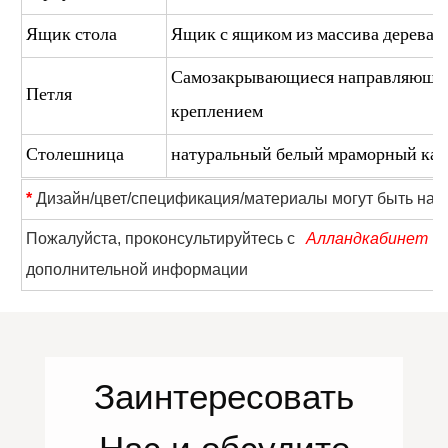
Ящик стола
Ящик с ящиком из массива дерева 
Самозакрывающиеся направляющие
Петля
креплением
Столешница
натуральный белый мраморный ка
*
Дизайн/цвет/спецификация/материалы могут быть нас
T
Пожалуйста, проконсультируйтесь с
Алландкабинет
дополнительной информации
Заинтересовать