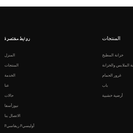
المنتجات
روابط مختصرة
خزانة المطبخ
المنزل
ة الملابس والخزانة
المنتجات
غرور الحمام
الخدمة
باب
عنا
أرضية خشبية
حالات
نيوزأسفا
الاتصال بنا
Pريفاسي Pأوليسي