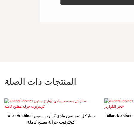
المنتجات ذات الصلة
AllandCabinet خزائن أثاث المطبخ الفاخرة المصنوعة
AllandCabinet سباركل سمسم رمادي كوارتز ستون
كونترتوب خزانة مطبخ كاملة