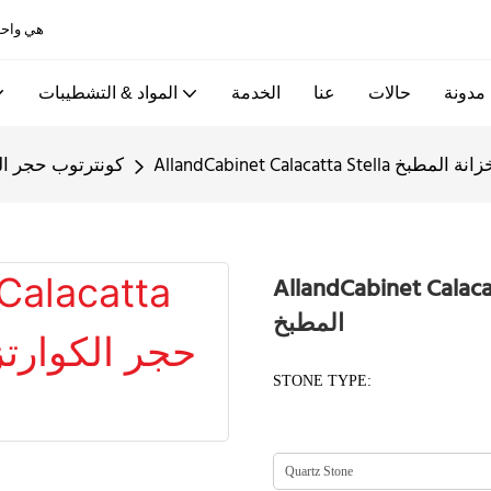
Allandcabinet هي واحدة من أفضل خزائن المطبخ ومصانع الأبواب الخشبية في الصين
مدونة
حالات
عنا
الخدمة
المواد & التشطيبات
كونترتوب لخزانة المطبخ
كونترتوب حجر ال
AllandCabin حجر الكوارتز كونترتوب لخزانة
المطبخ
STONE TYPE: