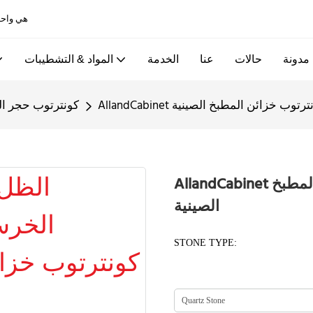
Allandcabinet هي واحدة من أفضل خزائن المطبخ ومصانع الأبواب الخشبية في الصين
مدونة
حالات
عنا
الخدمة
المواد & التشطيبات
رتز كونترتوب خزائن المطبخ الصينية
كونترتوب حجر ال
AllandCabinet الظل الخرساني حجر الكوارتز كونترتوب خزائن المطبخ
الصينية
STONE TYPE: