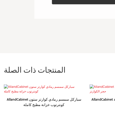
المنتجات ذات الصلة
AllandCabinet خزائن أثاث المطبخ الفاخرة المصنوعة
AllandCabinet سباركل سمسم رمادي كوارتز ستون
كونترتوب خزانة مطبخ كاملة