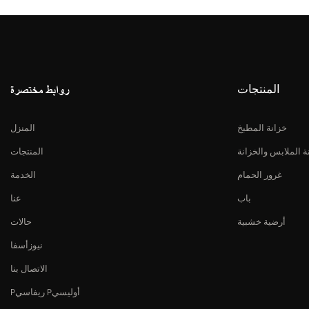
المنتجات
روابط مختصرة
خزانة المطبخ
المنزل
ة الملابس والخزانة
المنتجات
غرور الحمام
الخدمة
باب
عنا
أرضية خشبية
حالات
نيوزأسفا
الاتصال بنا
Pريفاسي Pأوليسي