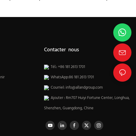
de cuisine
Contacter nous
Tél.: +86 181 2613 1701
nir
WhatsApp:86 181 2613 1701
Courriel:
info@allandgroup.com
Ajouter : Rm707 Huiyi Fortune Center, Longhua,
Shenzhen, Guangdong, Chine