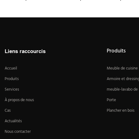
Produits
Liens raccourcis
Accueil
Meuble de cuisine
Produits
Armoire et dressin
Services
meuble-lavabo de s
À propos de nous
Porte
Cas
Plancher en bois
Actualités
Nous contacter