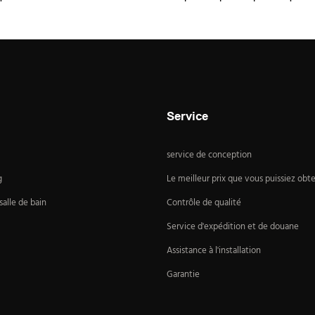
Service
service de conception
g
Le meilleur prix que vous puissiez obte
alle de bain
Contrôle de qualité
Service d'expédition et de douane
Assistance à l'installation
Garantie