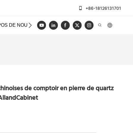
+86-18126131701
POS DE NOUS
CAS
BLOG
VIDÉO
NOUS CON
chinoises de comptoir en pierre de quartz
AllandCabinet