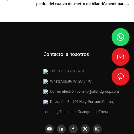
piedra del cuarzo del metro de AllandCabinet para el
gabinete de cocina
Contacto a nosotros
Tel.: +86 181 2613 1701
WhatsApp:86 181 2613 1701
Correo electrónico:
info@allandgroup.com
Dirección: Rm707 Huiyi Fortune Center,
Longhua, Shenzhen, Guangdong, China