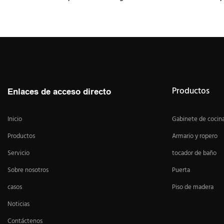
Productos
Enlaces de acceso directo
Inicio
Gabinete de cocin
Productos
Armario y ropero
Servicio
tocador de baño
Sobre nosotros
Puerta
casos
Piso de madera
Noticias
Contáctenos