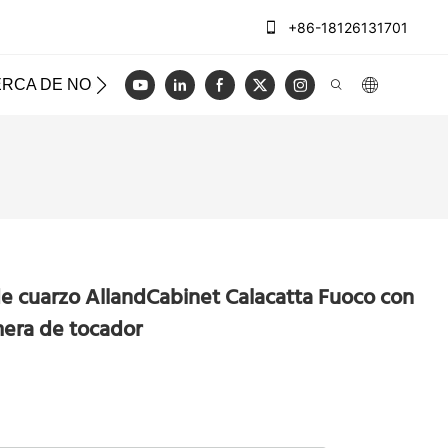
+86-18126131701
RCA DE NOSOTROS
CASOS
REGISTRO
VIDEO
e cuarzo AllandCabinet Calacatta Fuoco con
mera de tocador