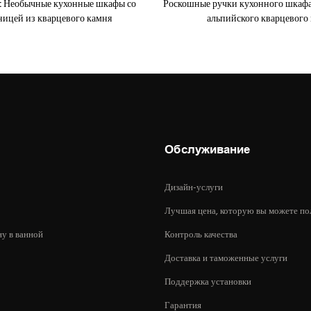
t Необычные кухонные шкафы со
Роскошные ручки кухонного шкаф
ицей из кварцевого камня
альпийского кварцевого
Обслуживание
Дизайн-услуги
Лучшая цена, которую вы можете по
ну в ванной
Контроль качества
Доставка и таможенные услуги
Поддержка установки
Гарантия