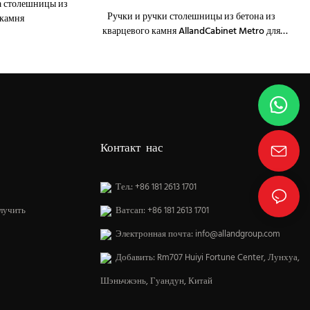
а столешницы из
Ручки и ручки столешницы из бетона из
 камня
кварцевого камня AllandCabinet Metro для
кухонного шкафа
Контакт нас
Тел.: +86 181 2613 1701
лучить
Ватсап: +86 181 2613 1701
Электронная почта:
info@allandgroup.com
Добавить: Rm707 Huiyi Fortune Center, Лунхуа,
Шэньчжэнь, Гуандун, Китай