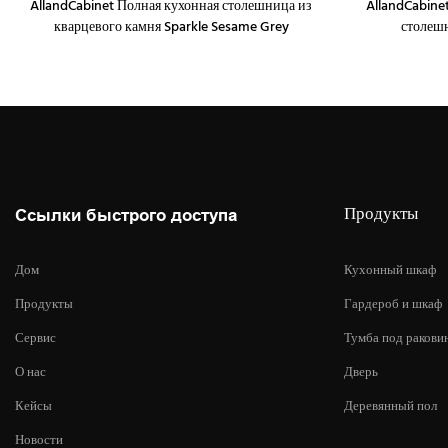
AllandCabinet Полная кухонная столешница из
AllandCabine
кварцевого камня Sparkle Sesame Grey
столешн
Продукты
Ссылки быстрого доступа
Дом
Кухонный шкаф
Продукты
Гардероб и шкаф
Сервис
Тумба под ракови
О нас
Дверь
Кейсы
Деревянный пол
Новости