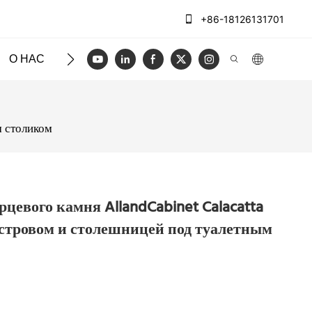
+86-18126131701
О НАС
ЧЕХЛЫ
БЛОГ
ВИДЕО
СВЯЖИТЕСЬ
м столиком
цевого камня AllandCabinet Calacatta
островом и столешницей под туалетным