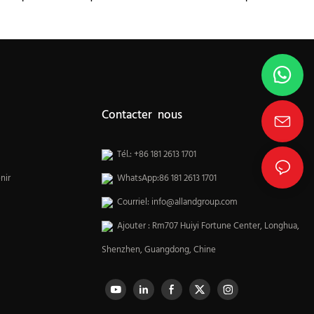
de cuisine
Contacter nous
Tél.: +86 181 2613 1701
nir
WhatsApp:86 181 2613 1701
Courriel:
info@allandgroup.com
Ajouter : Rm707 Huiyi Fortune Center, Longhua,
Shenzhen, Guangdong, Chine