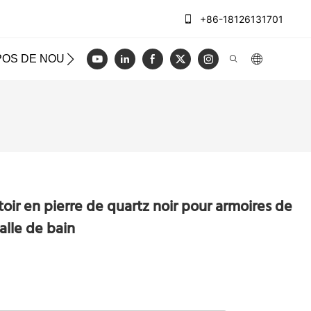
+86-18126131701
POS DE NOUS
CAS
BLOG
VIDÉO
NOUS CON
ir en pierre de quartz noir pour armoires de
alle de bain