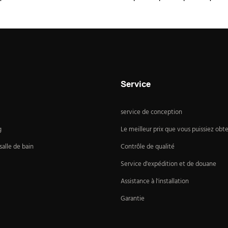
Service
service de conception
g
Le meilleur prix que vous puissiez obte
alle de bain
Contrôle de qualité
Service d'expédition et de douane
Assistance à l'installation
Garantie