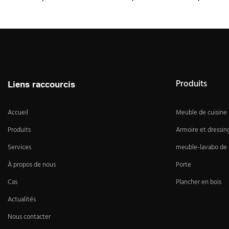
Produits
Liens raccourcis
Accueil
Meuble de cuisine
Produits
Armoire et dressin
Services
meuble-lavabo de s
À propos de nous
Porte
Cas
Plancher en bois
Actualités
Nous contacter