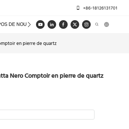
+86-18126131701
POS DE NOUS
CAS
BLOG
VIDÉO
NOUS CON
omptoir en pierre de quartz
tta Nero Comptoir en pierre de quartz