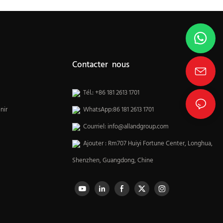
Contacter nous
Tél.: +86 181 2613 1701
nir
WhatsApp:86 181 2613 1701
Courriel:
info@allandgroup.com
Ajouter : Rm707 Huiyi Fortune Center, Longhua,
Shenzhen, Guangdong, Chine