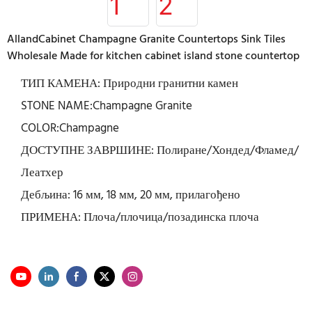
AllandCabinet Champagne Granite Countertops Sink Tiles
Wholesale Made for kitchen cabinet island stone countertop
ТИП КАМЕНА: Природни гранитни камен
STONE NAME:Champagne Granite
COLOR:Champagne
ДОСТУПНЕ ЗАВРШИНЕ: Полиране/Хондед/Фламед/
Леатхер
Дебљина: 16 мм, 18 мм, 20 мм, прилагођено
ПРИМЕНА: Плоча/плочица/позадинска плоча