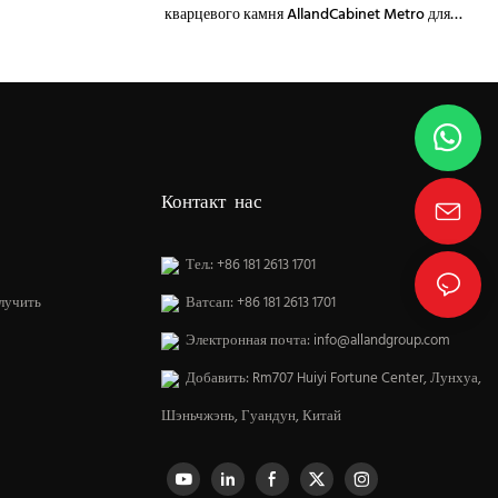
кварцевого камня AllandCabinet Metro для
кухонного шкафа
Контакт нас
Тел.: +86 181 2613 1701
лучить
Ватсап: +86 181 2613 1701
Электронная почта:
info@allandgroup.com
Добавить: Rm707 Huiyi Fortune Center, Лунхуа,
Шэньчжэнь, Гуандун, Китай