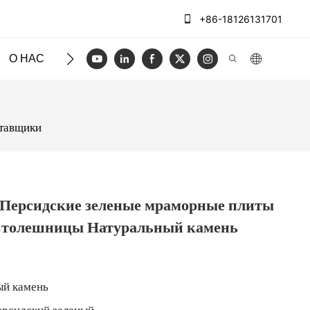
+86-18126131701
О НАС
ЧЕХЛЫ
БЛОГ
ВИДЕО
СВЯЖИТЕСЬ
ставщики
н Персидские зеленые мраморные плиты
толешницы Натуральный камень
й камень