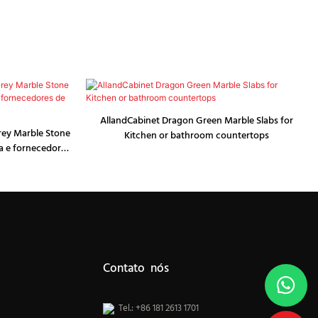
AllandCabinet Dragon Green Marble Slabs for
rey Marble Stone
Kitchen or bathroom countertops
a e fornecedores
heiro
Contato nós
Tel.: +86 181 2613 1701