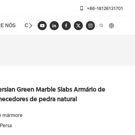
+86-18126131701
E NÓS
CASOS
BLOG
VÍDEO
ENTRE EM CO
ersian Green Marble Slabs Armário de
necedores de pedra natural
de mármore
Persa