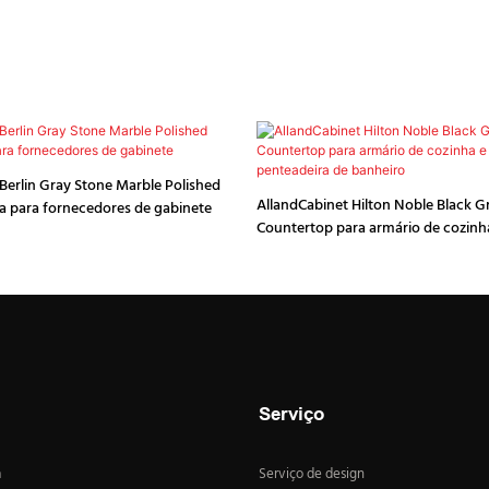
Berlin Gray Stone Marble Polished
AllandCabinet Hilton Noble Black G
a para fornecedores de gabinete
Countertop para armário de cozinh
de penteadeira de ban
Serviço
a
Serviço de design