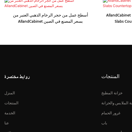
AllandCabinet 
أسطح عمل من حجر الرخام الذهبي العنبر من
Slabs Cou
AllandCabinet بسعر المصنع في الصين
المنتجات
روابط مختصرة
خزانة المطبخ
المنزل
ة الملابس والخزانة
المنتجات
غرور الحمام
الخدمة
باب
عنا