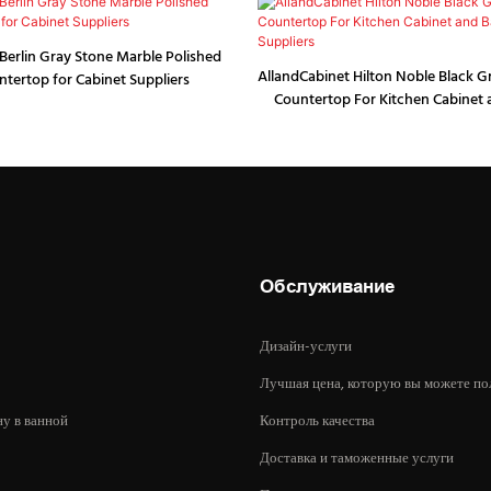
Berlin Gray Stone Marble Polished
AllandCabinet Hilton Noble Black G
ntertop for Cabinet Suppliers
Countertop For Kitchen Cabinet
Vanity Suppliers
Обслуживание
Дизайн-услуги
Лучшая цена, которую вы можете по
ну в ванной
Контроль качества
Доставка и таможенные услуги