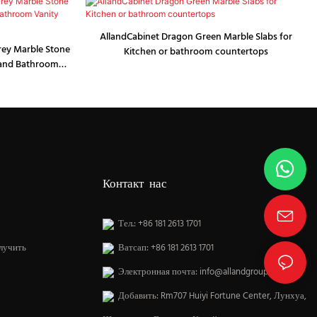
AllandCabinet Dragon Green Marble Slabs for
rey Marble Stone
Kitchen or bathroom countertops
 and Bathroom
Контакт нас
Тел.: +86 181 2613 1701
лучить
Ватсап: +86 181 2613 1701
Электронная почта:
info@allandgroup.com
Добавить: Rm707 Huiyi Fortune Center, Лунхуа,