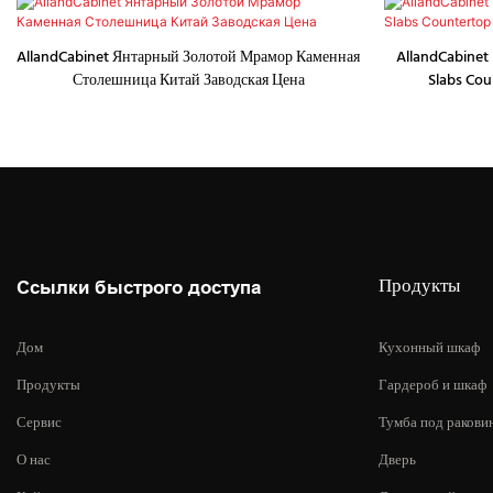
AllandCabinet Янтарный Золотой Мрамор Каменная
AllandCabinet 
Столешница Китай Заводская Цена
Slabs Cou
Продукты
Ссылки быстрого доступа
Дом
Кухонный шкаф
Продукты
Гардероб и шкаф
Сервис
Тумба под ракови
О нас
Дверь