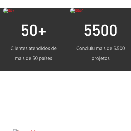
50+
5500
Clientes atendidos de
Concluiu mais de 5.500
mais de 50 países
projetos