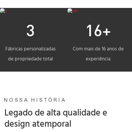
3
16+
Fábricas personalizadas
Com mais de 16 anos de
de propriedade total
experiência
NOSSA HISTÓRIA
Legado de alta qualidade e
design atemporal