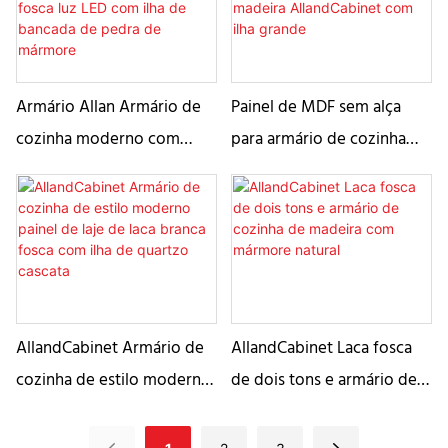
com luz LED
Armário de parede Soft
Gaveta de armazenamento
Armário Allan Armário de
Painel de MDF sem alça
cozinha moderno com
para armário de cozinha
acabamento em laca preta
com acabamento em grão
fosca luz LED com ilha de
de madeira AllandCabinet
bancada de pedra de
com ilha grande
mármore
AllandCabinet Armário de
AllandCabinet Laca fosca
cozinha de estilo moderno
de dois tons e armário de
painel de laje de laca
cozinha de madeira com
branca fosca com ilha de
mármore natural