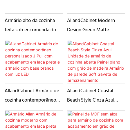
Armário alto da cozinha
AllandCabinet Modern
feita sob encomenda do
Design Green Matte
painel branco do abanador
Lacquer Kitchen Cabinet
de AllandCabinet com
with Handless Slab Panel
armários azuis da laca
matte
AllandCabinet Armário de
AllandCabinet Coastal
cozinha contemporâneo
Beach Style Cinza Azul
personalizado J Pull com
Unidade de armário de
acabamento em laca preta
cozinha aberta Painel plano
e armário com base branca
com grão de madeira