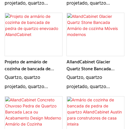
projetado, quartzo
projetado, quartzo
banheiro
artificial, quartzo artificial
artificial, quartzo artificial
descrevem essencialmente
descrevem essencialmente
o mesmo produto, um tipo
o mesmo produto, um tipo
de pedra artificial. É um
de pedra artificial. É um
bom material para
bom material para
aplicação em bancada e
aplicação em bancada e
Projeto de armário de
AllandCabinet Glacier
existem várias cores para
existem várias cores para
cozinha de bancada de
Quartz Stone Bancada
pedra de quartzo enevoado
Armário de cozinha Móveis
escolha
escolha
Quartzo, quartzo
Quartzo, quartzo
AllandCabinet
modernos
projetado, quartzo
projetado, quartzo
artificial, quartzo artificial
artificial, quartzo artificial
descrevem essencialmente
descrevem essencialmente
o mesmo produto, um tipo
o mesmo produto, um tipo
de pedra artificial. É um
de pedra artificial. É um