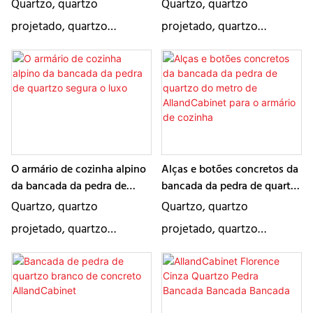
Bancada Armário de cozinha
pedra de quartzo
Quartzo, quartzo
Quartzo, quartzo
completo
extravagante AllandCabinet
projetado, quartzo
projetado, quartzo
artificial, quartzo artificial
artificial, quartzo artificial
descrevem essencialmente
descrevem essencialmente
o mesmo produto, um tipo
o mesmo produto, um tipo
de pedra artificial. É um
de pedra artificial. É um
bom material para
bom material para
aplicação em bancada e
aplicação em bancada e
O armário de cozinha alpino
Alças e botões concretos da
existem várias cores para
existem várias cores para
da bancada da pedra de
bancada da pedra de quartzo
quartzo segura o luxo
do metro de AllandCabinet
escolha
escolha
Quartzo, quartzo
Quartzo, quartzo
para o armário de cozinha
projetado, quartzo
projetado, quartzo
artificial, quartzo artificial
artificial, quartzo artificial
descrevem essencialmente
descrevem essencialmente
o mesmo produto, um tipo
o mesmo produto, um tipo