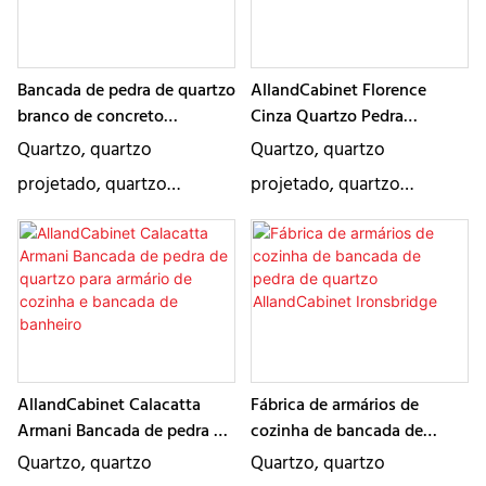
de pedra artificial. É um
de pedra artificial. É um
bom material para
bom material para
aplicação em bancada e
aplicação em bancada e
Bancada de pedra de quartzo
AllandCabinet Florence
existem várias cores para
existem várias cores para
branco de concreto
Cinza Quartzo Pedra
AllandCabinet
Bancada Bancada Bancada
escolha
escolha
Quartzo, quartzo
Quartzo, quartzo
projetado, quartzo
projetado, quartzo
artificial, quartzo artificial
artificial, quartzo artificial
descrevem essencialmente
descrevem essencialmente
o mesmo produto, um tipo
o mesmo produto, um tipo
de pedra artificial. É um
de pedra artificial. É um
bom material para
bom material para
aplicação em bancada e
aplicação em bancada e
AllandCabinet Calacatta
Fábrica de armários de
existem várias cores para
existem várias cores para
Armani Bancada de pedra de
cozinha de bancada de
quartzo para armário de
pedra de quartzo
escolha
escolha
Quartzo, quartzo
Quartzo, quartzo
cozinha e bancada de
AllandCabinet Ironsbridge