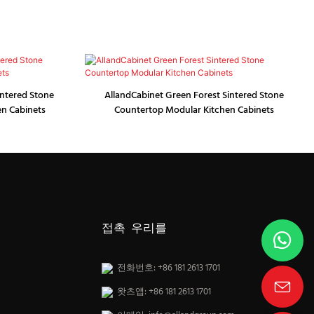
intered Stone
AllandCabinet Green Forest Sintered Stone
en Cabinets
Countertop Modular Kitchen Cabinets
접촉 우리를
전화번호: +86 181 2613 1701
왓츠앱: +86 181 2613 1701