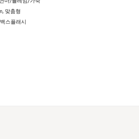
/연마/플레임/가죽
mm, 맞춤형
일/백스플래시