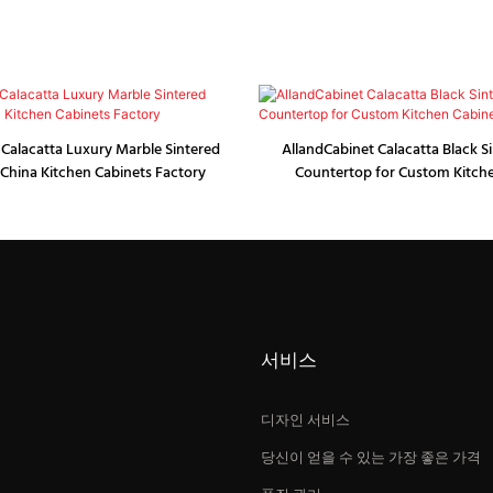
 Calacatta Luxury Marble Sintered
AllandCabinet Calacatta Black S
China Kitchen Cabinets Factory
Countertop for Custom Kitch
서비스
디자인 서비스
당신이 얻을 수 있는 가장 좋은 가격