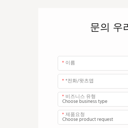
문의
우
이름
*전화/왓츠앱
비즈니스 유형
제품요청